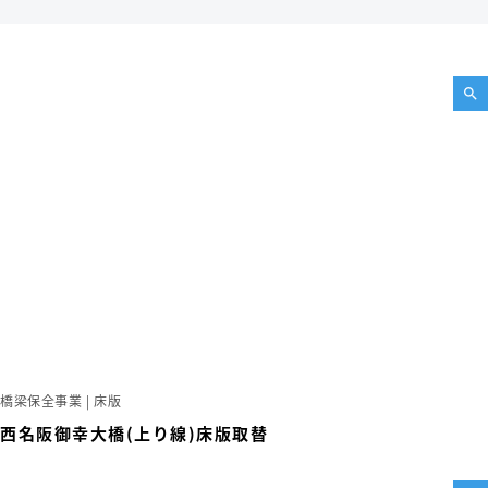
橋梁保全事業 | 床版
西名阪御幸大橋(上り線)床版取替