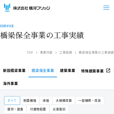
SERVICE
橋梁保全事業の工事実績
TOP
事業内容
工事実績
橋梁保全事業の工事実績
chevron_right
chevron_right
chevron_right
新設橋梁事業
橋梁保全事業
建築事業
open_in_new
特殊建築事業
海外事業
すべて
耐震補強
床版
大規模改築
一般補修・改良
疲労・腐食
付属物設置
災害復旧