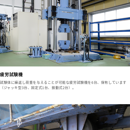
疲労試験機
試験体に繰返し荷重を与えることが可能な疲労試験機を6台、保有しています
（ジャッキ型3台、固定式1台、振動式2台）。