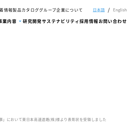
着情報
製品カタログ
グループ企業について
日本語
English
事業内容
研究開発
サステナビリティ
採用情報
お問い合わせ
事」において東日本高速道路(株)様より表彰状を受領しました