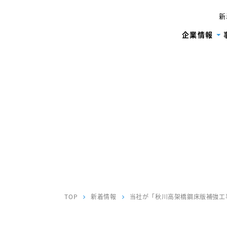
新
企業情報
TOP
新着情報
当社が「秋川高架橋鋼床版補強工
chevron_right
chevron_right