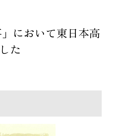
事」において東日本高
ました