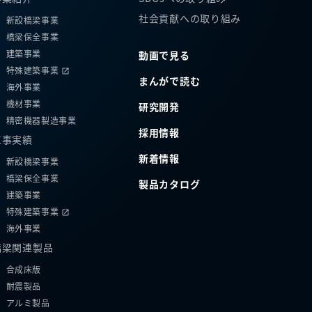
社会貢献への取り組み
新設橋梁事業
橋梁保全事業
建築事業
動画で見る
特殊建築事業
まんがで読む
海外事業
機材事業
研究開発
精密機器製造事業
採用情報
工事実績
新着情報
新設橋梁事業
橋梁保全事業
製品カタログ
建築事業
特殊建築事業
海外事業
橋梁関連製品
合成床版
耐震製品
アルミ製品