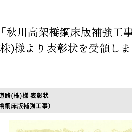
「秋川高架橋鋼床版補強工
(株)様より表彰状を受領し
道路(株)様 表彰状
橋鋼床版補強工事）